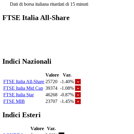
Dati di borsa italiana ritardati di 15 minuti
FTSE Italia All-Share
Indici Nazionali
Valore
Var.
FTSE Italia All-Share
25720
-1.40%
FTSE Italia Mid Cap
39374
-1.08%
FTSE Italia Star
46268
-0.87%
FTSE MIB
23707
-1.45%
Indici Esteri
Valore
Var.