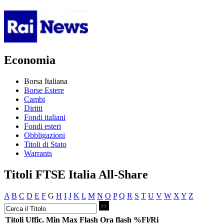
Economia
Borsa Italiana
Borse Estere
Cambi
Diritti
Fondi italiani
Fondi esteri
Obbligazioni
Titoli di Stato
Warrants
Titoli FTSE Italia All-Share
A
B
C
D
E
F
G
H
I
J
K
L
M
N
O
P
Q
R
S
T
U
V
W
X
Y
Z
Titoli
Uffic.
Min
Max
Flash
Ora flash
%Fl/Ri