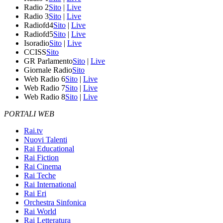
Radio 2
Sito
|
Live
Radio 3
Sito
|
Live
Radiofd4
Sito
|
Live
Radiofd5
Sito
|
Live
Isoradio
Sito
|
Live
CCISS
Sito
GR Parlamento
Sito
|
Live
Giornale Radio
Sito
Web Radio 6
Sito
|
Live
Web Radio 7
Sito
|
Live
Web Radio 8
Sito
|
Live
PORTALI WEB
Rai.tv
Nuovi Talenti
Rai Educational
Rai Fiction
Rai Cinema
Rai Teche
Rai International
Rai Eri
Orchestra Sinfonica
Rai World
Rai Letteratura