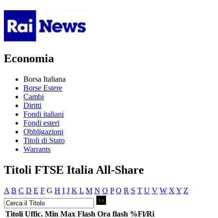
Economia
Borsa Italiana
Borse Estere
Cambi
Diritti
Fondi italiani
Fondi esteri
Obbligazioni
Titoli di Stato
Warrants
Titoli FTSE Italia All-Share
A
B
C
D
E
F
G
H
I
J
K
L
M
N
O
P
Q
R
S
T
U
V
W
X
Y
Z
Titoli
Uffic.
Min
Max
Flash
Ora flash
%Fl/Ri