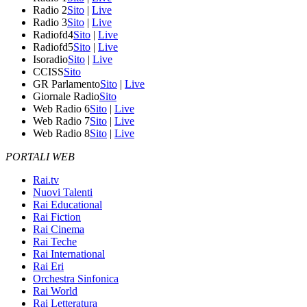
Radio 2
Sito
|
Live
Radio 3
Sito
|
Live
Radiofd4
Sito
|
Live
Radiofd5
Sito
|
Live
Isoradio
Sito
|
Live
CCISS
Sito
GR Parlamento
Sito
|
Live
Giornale Radio
Sito
Web Radio 6
Sito
|
Live
Web Radio 7
Sito
|
Live
Web Radio 8
Sito
|
Live
PORTALI WEB
Rai.tv
Nuovi Talenti
Rai Educational
Rai Fiction
Rai Cinema
Rai Teche
Rai International
Rai Eri
Orchestra Sinfonica
Rai World
Rai Letteratura