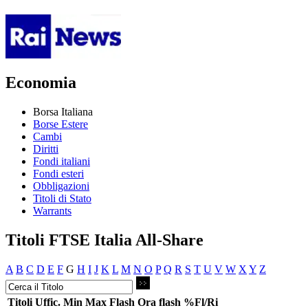
Economia
Borsa Italiana
Borse Estere
Cambi
Diritti
Fondi italiani
Fondi esteri
Obbligazioni
Titoli di Stato
Warrants
Titoli FTSE Italia All-Share
A
B
C
D
E
F
G
H
I
J
K
L
M
N
O
P
Q
R
S
T
U
V
W
X
Y
Z
Titoli
Uffic.
Min
Max
Flash
Ora flash
%Fl/Ri