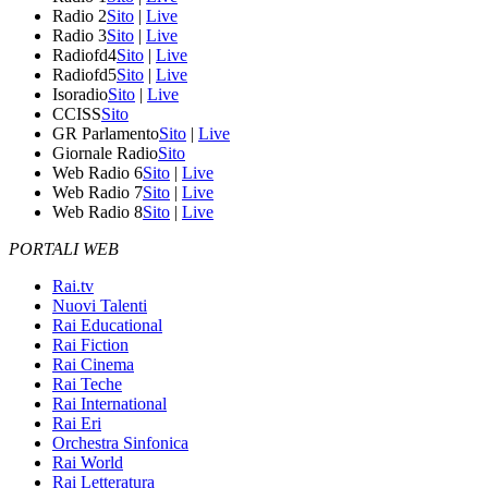
Radio 2
Sito
|
Live
Radio 3
Sito
|
Live
Radiofd4
Sito
|
Live
Radiofd5
Sito
|
Live
Isoradio
Sito
|
Live
CCISS
Sito
GR Parlamento
Sito
|
Live
Giornale Radio
Sito
Web Radio 6
Sito
|
Live
Web Radio 7
Sito
|
Live
Web Radio 8
Sito
|
Live
PORTALI WEB
Rai.tv
Nuovi Talenti
Rai Educational
Rai Fiction
Rai Cinema
Rai Teche
Rai International
Rai Eri
Orchestra Sinfonica
Rai World
Rai Letteratura