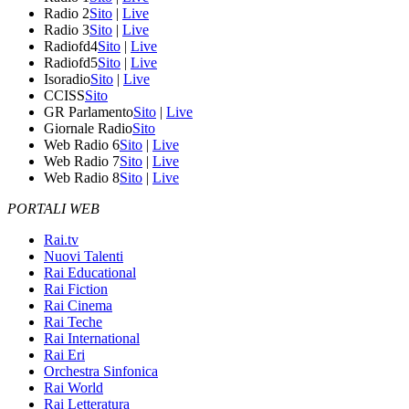
Radio 2
Sito
|
Live
Radio 3
Sito
|
Live
Radiofd4
Sito
|
Live
Radiofd5
Sito
|
Live
Isoradio
Sito
|
Live
CCISS
Sito
GR Parlamento
Sito
|
Live
Giornale Radio
Sito
Web Radio 6
Sito
|
Live
Web Radio 7
Sito
|
Live
Web Radio 8
Sito
|
Live
PORTALI WEB
Rai.tv
Nuovi Talenti
Rai Educational
Rai Fiction
Rai Cinema
Rai Teche
Rai International
Rai Eri
Orchestra Sinfonica
Rai World
Rai Letteratura