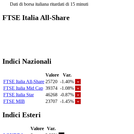
Dati di borsa italiana ritardati di 15 minuti
FTSE Italia All-Share
Indici Nazionali
Valore
Var.
FTSE Italia All-Share
25720
-1.40%
FTSE Italia Mid Cap
39374
-1.08%
FTSE Italia Star
46268
-0.87%
FTSE MIB
23707
-1.45%
Indici Esteri
Valore
Var.