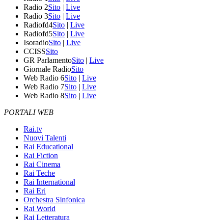
Radio 2
Sito
|
Live
Radio 3
Sito
|
Live
Radiofd4
Sito
|
Live
Radiofd5
Sito
|
Live
Isoradio
Sito
|
Live
CCISS
Sito
GR Parlamento
Sito
|
Live
Giornale Radio
Sito
Web Radio 6
Sito
|
Live
Web Radio 7
Sito
|
Live
Web Radio 8
Sito
|
Live
PORTALI WEB
Rai.tv
Nuovi Talenti
Rai Educational
Rai Fiction
Rai Cinema
Rai Teche
Rai International
Rai Eri
Orchestra Sinfonica
Rai World
Rai Letteratura