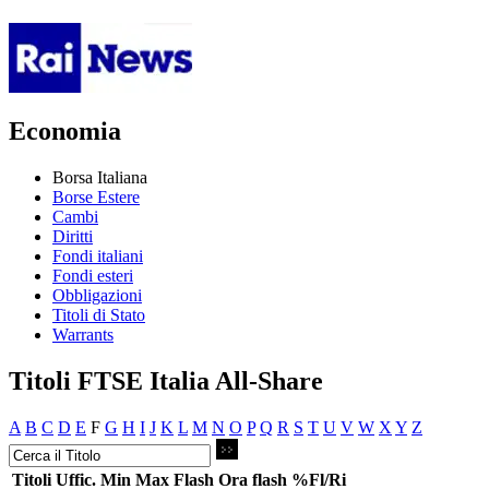
Economia
Borsa Italiana
Borse Estere
Cambi
Diritti
Fondi italiani
Fondi esteri
Obbligazioni
Titoli di Stato
Warrants
Titoli FTSE Italia All-Share
A
B
C
D
E
F
G
H
I
J
K
L
M
N
O
P
Q
R
S
T
U
V
W
X
Y
Z
Titoli
Uffic.
Min
Max
Flash
Ora flash
%Fl/Ri