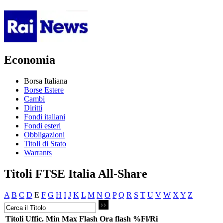
Economia
Borsa Italiana
Borse Estere
Cambi
Diritti
Fondi italiani
Fondi esteri
Obbligazioni
Titoli di Stato
Warrants
Titoli FTSE Italia All-Share
A
B
C
D
E
F
G
H
I
J
K
L
M
N
O
P
Q
R
S
T
U
V
W
X
Y
Z
Titoli
Uffic.
Min
Max
Flash
Ora flash
%Fl/Ri