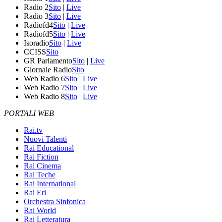
Radio 2
Sito
|
Live
Radio 3
Sito
|
Live
Radiofd4
Sito
|
Live
Radiofd5
Sito
|
Live
Isoradio
Sito
|
Live
CCISS
Sito
GR Parlamento
Sito
|
Live
Giornale Radio
Sito
Web Radio 6
Sito
|
Live
Web Radio 7
Sito
|
Live
Web Radio 8
Sito
|
Live
PORTALI WEB
Rai.tv
Nuovi Talenti
Rai Educational
Rai Fiction
Rai Cinema
Rai Teche
Rai International
Rai Eri
Orchestra Sinfonica
Rai World
Rai Letteratura