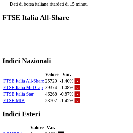
Dati di borsa italiana ritardati di 15 minuti
FTSE Italia All-Share
Indici Nazionali
Valore
Var.
FTSE Italia All-Share
25720
-1.40%
FTSE Italia Mid Cap
39374
-1.08%
FTSE Italia Star
46268
-0.87%
FTSE MIB
23707
-1.45%
Indici Esteri
Valore
Var.