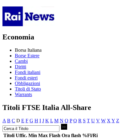
Economia
Borsa Italiana
Borse Estere
Cambi
Diritti
Fondi italiani
Fondi esteri
Obbligazioni
Titoli di Stato
Warrants
Titoli FTSE Italia All-Share
A
B
C
D
E
F
G
H
I
J
K
L
M
N
O
P
Q
R
S
T
U
V
W
X
Y
Z
Titoli
Uffic.
Min
Max
Flash
Ora flash
%Fl/Ri