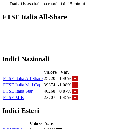
Dati di borsa italiana ritardati di 15 minuti
FTSE Italia All-Share
Indici Nazionali
Valore
Var.
FTSE Italia All-Share
25720
-1.40%
FTSE Italia Mid Cap
39374
-1.08%
FTSE Italia Star
46268
-0.87%
FTSE MIB
23707
-1.45%
Indici Esteri
Valore
Var.