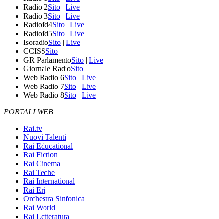
Radio 2
Sito
|
Live
Radio 3
Sito
|
Live
Radiofd4
Sito
|
Live
Radiofd5
Sito
|
Live
Isoradio
Sito
|
Live
CCISS
Sito
GR Parlamento
Sito
|
Live
Giornale Radio
Sito
Web Radio 6
Sito
|
Live
Web Radio 7
Sito
|
Live
Web Radio 8
Sito
|
Live
PORTALI WEB
Rai.tv
Nuovi Talenti
Rai Educational
Rai Fiction
Rai Cinema
Rai Teche
Rai International
Rai Eri
Orchestra Sinfonica
Rai World
Rai Letteratura