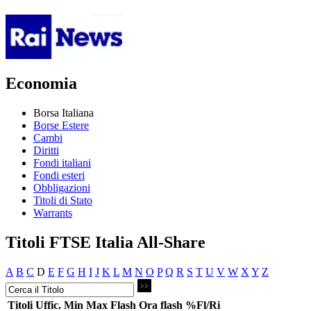
Economia
Borsa Italiana
Borse Estere
Cambi
Diritti
Fondi italiani
Fondi esteri
Obbligazioni
Titoli di Stato
Warrants
Titoli FTSE Italia All-Share
A
B
C
D
E
F
G
H
I
J
K
L
M
N
O
P
Q
R
S
T
U
V
W
X
Y
Z
Titoli
Uffic.
Min
Max
Flash
Ora flash
%Fl/Ri