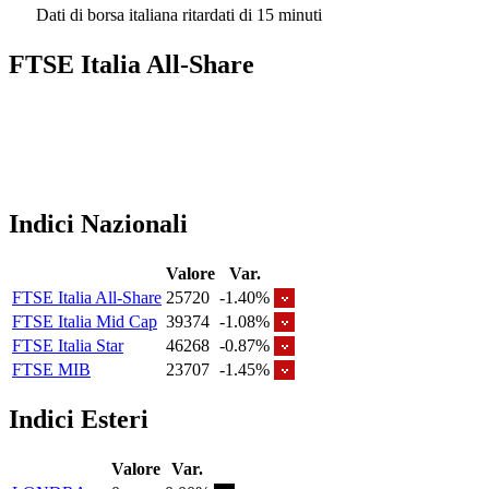
Dati di borsa italiana ritardati di 15 minuti
FTSE Italia All-Share
Indici Nazionali
Valore
Var.
FTSE Italia All-Share
25720
-1.40%
FTSE Italia Mid Cap
39374
-1.08%
FTSE Italia Star
46268
-0.87%
FTSE MIB
23707
-1.45%
Indici Esteri
Valore
Var.