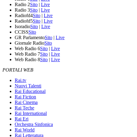
Radio 2
Sito
|
Live
Radio 3
Sito
|
Live
Radiofd4
Sito
|
Live
Radiofd5
Sito
|
Live
Isoradio
Sito
|
Live
CCISS
Sito
GR Parlamento
Sito
|
Live
Giornale Radio
Sito
Web Radio 6
Sito
|
Live
Web Radio 7
Sito
|
Live
Web Radio 8
Sito
|
Live
PORTALI WEB
Rai.tv
Nuovi Talenti
Rai Educational
Rai Fiction
Rai Cinema
Rai Teche
Rai International
Rai Eri
Orchestra Sinfonica
Rai World
Rai Letteratura