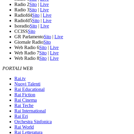
Radio 2
Sito
|
Live
Radio 3
Sito
|
Live
Radiofd4
Sito
|
Live
Radiofd5
Sito
|
Live
Isoradio
Sito
|
Live
CCISS
Sito
GR Parlamento
Sito
|
Live
Giornale Radio
Sito
Web Radio 6
Sito
|
Live
Web Radio 7
Sito
|
Live
Web Radio 8
Sito
|
Live
PORTALI WEB
Rai.tv
Nuovi Talenti
Rai Educational
Rai Fiction
Rai Cinema
Rai Teche
Rai International
Rai Eri
Orchestra Sinfonica
Rai World
Rai Letteratura