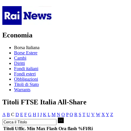
Economia
Borsa Italiana
Borse Estere
Cambi
Diritti
Fondi italiani
Fondi esteri
Obbligazioni
Titoli di Stato
Warrants
Titoli FTSE Italia All-Share
A
B
C
D
E
F
G
H
I
J
K
L
M
N
O
P
Q
R
S
T
U
V
W
X
Y
Z
Titoli
Uffic.
Min
Max
Flash
Ora flash
%Fl/Ri