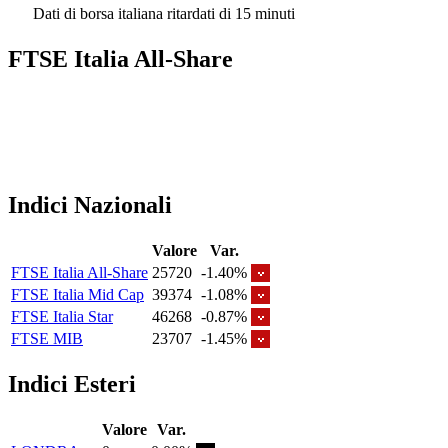
Dati di borsa italiana ritardati di 15 minuti
FTSE Italia All-Share
Indici Nazionali
Valore
Var.
FTSE Italia All-Share
25720
-1.40%
FTSE Italia Mid Cap
39374
-1.08%
FTSE Italia Star
46268
-0.87%
FTSE MIB
23707
-1.45%
Indici Esteri
Valore
Var.