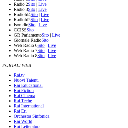
Radio 2
Sito
|
Live
Radio 3
Sito
|
Live
Radiofd4
Sito
|
Live
Radiofd5
Sito
|
Live
Isoradio
Sito
|
Live
CCISS
Sito
GR Parlamento
Sito
|
Live
Giornale Radio
Sito
Web Radio 6
Sito
|
Live
Web Radio 7
Sito
|
Live
Web Radio 8
Sito
|
Live
PORTALI WEB
Rai.tv
Nuovi Talenti
Rai Educational
Rai Fiction
Rai Cinema
Rai Teche
Rai International
Rai Eri
Orchestra Sinfonica
Rai World
Rai Letteratura