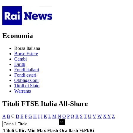
Economia
Borsa Italiana
Borse Estere
Cambi
Diritti
Fondi italiani
Fondi esteri
Obbligazioni
Titoli di Stato
Warrants
Titoli FTSE Italia All-Share
A
B
C
D
E
F
G
H
I
J
K
L
M
N
O
P
Q
R
S
T
U
V
W
X
Y
Z
Titoli
Uffic.
Min
Max
Flash
Ora flash
%Fl/Ri