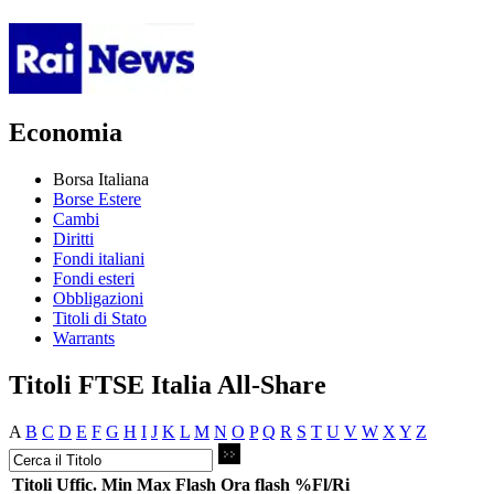
Economia
Borsa Italiana
Borse Estere
Cambi
Diritti
Fondi italiani
Fondi esteri
Obbligazioni
Titoli di Stato
Warrants
Titoli FTSE Italia All-Share
A
B
C
D
E
F
G
H
I
J
K
L
M
N
O
P
Q
R
S
T
U
V
W
X
Y
Z
Titoli
Uffic.
Min
Max
Flash
Ora flash
%Fl/Ri