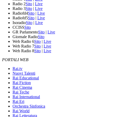
Radio 2
Sito
|
Live
Radio 3
Sito
|
Live
Radiofd4
Sito
|
Live
Radiofd5
Sito
|
Live
Isoradio
Sito
|
Live
CCISS
Sito
GR Parlamento
Sito
|
Live
Giornale Radio
Sito
Web Radio 6
Sito
|
Live
Web Radio 7
Sito
|
Live
Web Radio 8
Sito
|
Live
PORTALI WEB
Rai.tv
Nuovi Talenti
Rai Educational
Rai Fiction
Rai Cinema
Rai Teche
Rai International
Rai Eri
Orchestra Sinfonica
Rai World
Rai Letteratura