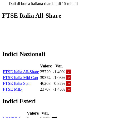
Dati di borsa italiana ritardati di 15 minuti
FTSE Italia All-Share
Indici Nazionali
Valore
Var.
FTSE Italia All-Share
25720
-1.40%
FTSE Italia Mid Cap
39374
-1.08%
FTSE Italia Star
46268
-0.87%
FTSE MIB
23707
-1.45%
Indici Esteri
Valore
Var.