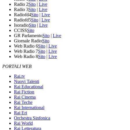
Radio 2
Sito
|
Live
Radio 3
Sito
|
Live
Radiofd4
Sito
|
Live
Radiofd5
Sito
|
Live
Isoradio
Sito
|
Live
CCISS
Sito
GR Parlamento
Sito
|
Live
Giornale Radio
Sito
Web Radio 6
Sito
|
Live
Web Radio 7
Sito
|
Live
Web Radio 8
Sito
|
Live
PORTALI WEB
Rai.tv
Nuovi Talenti
Rai Educational
Rai Fiction
Rai Cinema
Rai Teche
Rai International
Rai Eri
Orchestra Sinfonica
Rai World
Rai Letteratura