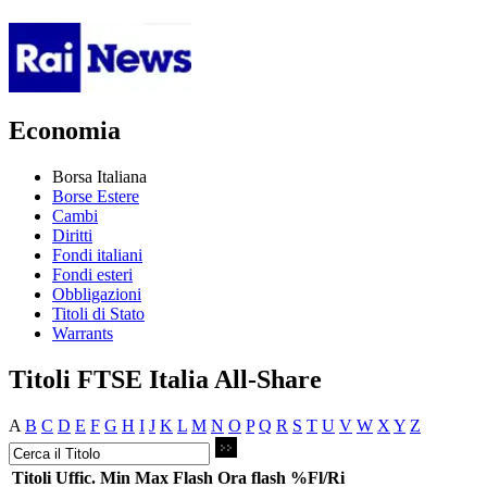
Economia
Borsa Italiana
Borse Estere
Cambi
Diritti
Fondi italiani
Fondi esteri
Obbligazioni
Titoli di Stato
Warrants
Titoli FTSE Italia All-Share
A
B
C
D
E
F
G
H
I
J
K
L
M
N
O
P
Q
R
S
T
U
V
W
X
Y
Z
Titoli
Uffic.
Min
Max
Flash
Ora flash
%Fl/Ri