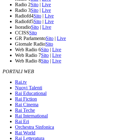
Radio 2
Sito
|
Live
Radio 3
Sito
|
Live
Radiofd4
Sito
|
Live
Radiofd5
Sito
|
Live
Isoradio
Sito
|
Live
CCISS
Sito
GR Parlamento
Sito
|
Live
Giornale Radio
Sito
Web Radio 6
Sito
|
Live
Web Radio 7
Sito
|
Live
Web Radio 8
Sito
|
Live
PORTALI WEB
Rai.tv
Nuovi Talenti
Rai Educational
Rai Fiction
Rai Cinema
Rai Teche
Rai International
Rai Eri
Orchestra Sinfonica
Rai World
Rai Letteratura