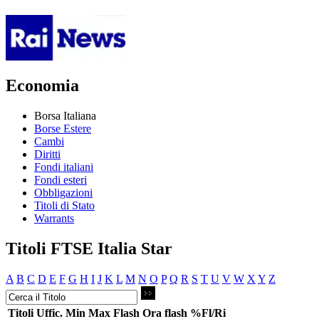
Economia
Borsa Italiana
Borse Estere
Cambi
Diritti
Fondi italiani
Fondi esteri
Obbligazioni
Titoli di Stato
Warrants
Titoli FTSE Italia Star
A
B
C
D
E
F
G
H
I
J
K
L
M
N
O
P
Q
R
S
T
U
V
W
X
Y
Z
Titoli
Uffic.
Min
Max
Flash
Ora flash
%Fl/Ri