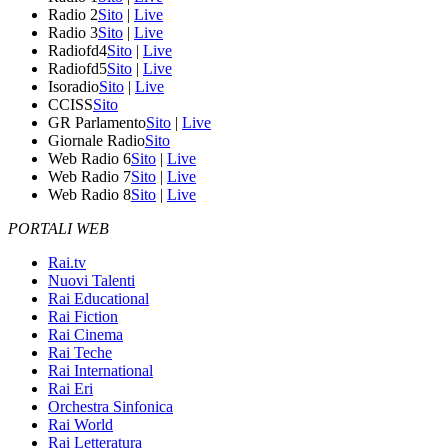
Radio 2
Sito
|
Live
Radio 3
Sito
|
Live
Radiofd4
Sito
|
Live
Radiofd5
Sito
|
Live
Isoradio
Sito
|
Live
CCISS
Sito
GR Parlamento
Sito
|
Live
Giornale Radio
Sito
Web Radio 6
Sito
|
Live
Web Radio 7
Sito
|
Live
Web Radio 8
Sito
|
Live
PORTALI WEB
Rai.tv
Nuovi Talenti
Rai Educational
Rai Fiction
Rai Cinema
Rai Teche
Rai International
Rai Eri
Orchestra Sinfonica
Rai World
Rai Letteratura