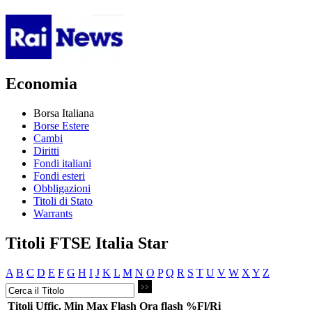
Economia
Borsa Italiana
Borse Estere
Cambi
Diritti
Fondi italiani
Fondi esteri
Obbligazioni
Titoli di Stato
Warrants
Titoli FTSE Italia Star
A
B
C
D
E
F
G
H
I
J
K
L
M
N
O
P
Q
R
S
T
U
V
W
X
Y
Z
Titoli
Uffic.
Min
Max
Flash
Ora flash
%Fl/Ri