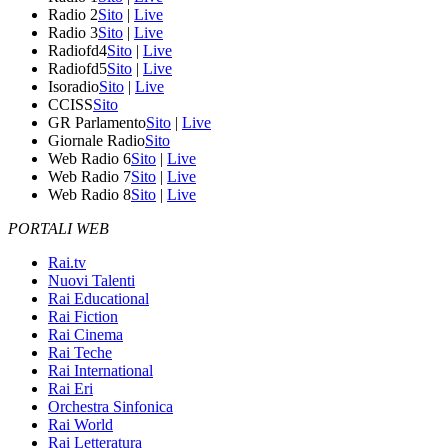
Radio 2
Sito
|
Live
Radio 3
Sito
|
Live
Radiofd4
Sito
|
Live
Radiofd5
Sito
|
Live
Isoradio
Sito
|
Live
CCISS
Sito
GR Parlamento
Sito
|
Live
Giornale Radio
Sito
Web Radio 6
Sito
|
Live
Web Radio 7
Sito
|
Live
Web Radio 8
Sito
|
Live
PORTALI WEB
Rai.tv
Nuovi Talenti
Rai Educational
Rai Fiction
Rai Cinema
Rai Teche
Rai International
Rai Eri
Orchestra Sinfonica
Rai World
Rai Letteratura