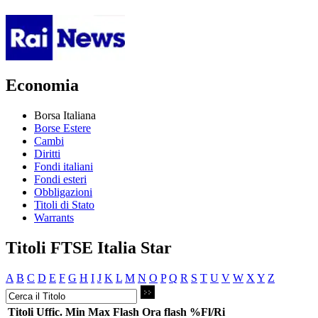
Economia
Borsa Italiana
Borse Estere
Cambi
Diritti
Fondi italiani
Fondi esteri
Obbligazioni
Titoli di Stato
Warrants
Titoli FTSE Italia Star
A
B
C
D
E
F
G
H
I
J
K
L
M
N
O
P
Q
R
S
T
U
V
W
X
Y
Z
Titoli
Uffic.
Min
Max
Flash
Ora flash
%Fl/Ri