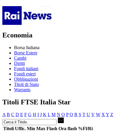
Economia
Borsa Italiana
Borse Estere
Cambi
Diritti
Fondi italiani
Fondi esteri
Obbligazioni
Titoli di Stato
Warrants
Titoli FTSE Italia Star
A
B
C
D
E
F
G
H
I
J
K
L
M
N
O
P
Q
R
S
T
U
V
W
X
Y
Z
Titoli
Uffic.
Min
Max
Flash
Ora flash
%Fl/Ri