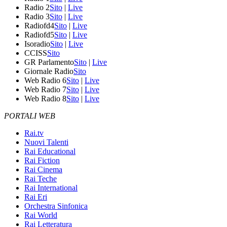
Radio 2
Sito
|
Live
Radio 3
Sito
|
Live
Radiofd4
Sito
|
Live
Radiofd5
Sito
|
Live
Isoradio
Sito
|
Live
CCISS
Sito
GR Parlamento
Sito
|
Live
Giornale Radio
Sito
Web Radio 6
Sito
|
Live
Web Radio 7
Sito
|
Live
Web Radio 8
Sito
|
Live
PORTALI WEB
Rai.tv
Nuovi Talenti
Rai Educational
Rai Fiction
Rai Cinema
Rai Teche
Rai International
Rai Eri
Orchestra Sinfonica
Rai World
Rai Letteratura