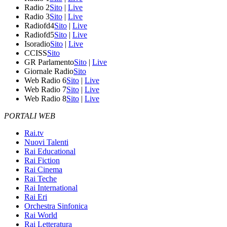
Radio 2
Sito
|
Live
Radio 3
Sito
|
Live
Radiofd4
Sito
|
Live
Radiofd5
Sito
|
Live
Isoradio
Sito
|
Live
CCISS
Sito
GR Parlamento
Sito
|
Live
Giornale Radio
Sito
Web Radio 6
Sito
|
Live
Web Radio 7
Sito
|
Live
Web Radio 8
Sito
|
Live
PORTALI WEB
Rai.tv
Nuovi Talenti
Rai Educational
Rai Fiction
Rai Cinema
Rai Teche
Rai International
Rai Eri
Orchestra Sinfonica
Rai World
Rai Letteratura