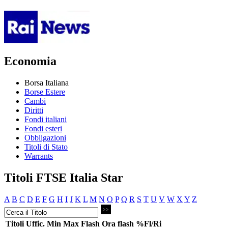
Economia
Borsa Italiana
Borse Estere
Cambi
Diritti
Fondi italiani
Fondi esteri
Obbligazioni
Titoli di Stato
Warrants
Titoli FTSE Italia Star
A
B
C
D
E
F
G
H
I
J
K
L
M
N
O
P
Q
R
S
T
U
V
W
X
Y
Z
Titoli
Uffic.
Min
Max
Flash
Ora flash
%Fl/Ri