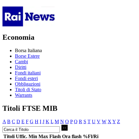
Economia
Borsa Italiana
Borse Estere
Cambi
Diritti
Fondi italiani
Fondi esteri
Obbligazioni
Titoli di Stato
Warrants
Titoli FTSE MIB
A
B
C
D
E
F
G
H
I
J
K
L
M
N
O
P
Q
R
S
T
U
V
W
X
Y
Z
Titoli
Uffic.
Min
Max
Flash
Ora flash
%Fl/Ri