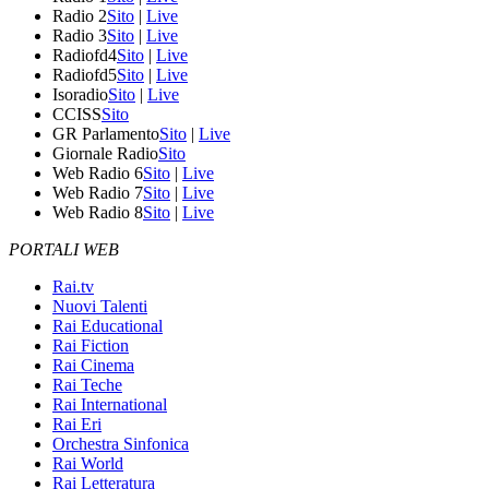
Radio 2
Sito
|
Live
Radio 3
Sito
|
Live
Radiofd4
Sito
|
Live
Radiofd5
Sito
|
Live
Isoradio
Sito
|
Live
CCISS
Sito
GR Parlamento
Sito
|
Live
Giornale Radio
Sito
Web Radio 6
Sito
|
Live
Web Radio 7
Sito
|
Live
Web Radio 8
Sito
|
Live
PORTALI WEB
Rai.tv
Nuovi Talenti
Rai Educational
Rai Fiction
Rai Cinema
Rai Teche
Rai International
Rai Eri
Orchestra Sinfonica
Rai World
Rai Letteratura