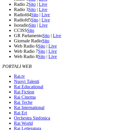
Radio 2
Sito
|
Live
Radio 3
Sito
|
Live
Radiofd4
Sito
|
Live
Radiofd5
Sito
|
Live
Isoradio
Sito
|
Live
CCISS
Sito
GR Parlamento
Sito
|
Live
Giornale Radio
Sito
Web Radio 6
Sito
|
Live
Web Radio 7
Sito
|
Live
Web Radio 8
Sito
|
Live
PORTALI WEB
Rai.tv
Nuovi Talenti
Rai Educational
Rai Fiction
Rai Cinema
Rai Teche
Rai International
Rai Eri
Orchestra Sinfonica
Rai World
Rai Letteratura