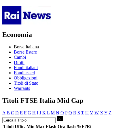
Economia
Borsa Italiana
Borse Estere
Cambi
Diritti
Fondi italiani
Fondi esteri
Obbligazioni
Titoli di Stato
Warrants
Titoli FTSE Italia Mid Cap
A
B
C
D
E
F
G
H
I
J
K
L
M
N
O
P
Q
R
S
T
U
V
W
X
Y
Z
Titoli
Uffic.
Min
Max
Flash
Ora flash
%Fl/Ri