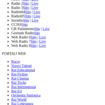
Radio 2
Sito
|
Live
Radio 3
Sito
|
Live
Radiofd4
Sito
|
Live
Radiofd5
Sito
|
Live
Isoradio
Sito
|
Live
CCISS
Sito
GR Parlamento
Sito
|
Live
Giornale Radio
Sito
Web Radio 6
Sito
|
Live
Web Radio 7
Sito
|
Live
Web Radio 8
Sito
|
Live
PORTALI WEB
Rai.tv
Nuovi Talenti
Rai Educational
Rai Fiction
Rai Cinema
Rai Teche
Rai International
Rai Eri
Orchestra Sinfonica
Rai World
Rai Letteratura