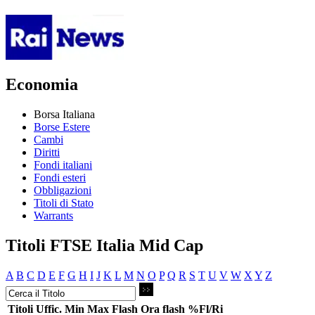
Economia
Borsa Italiana
Borse Estere
Cambi
Diritti
Fondi italiani
Fondi esteri
Obbligazioni
Titoli di Stato
Warrants
Titoli FTSE Italia Mid Cap
A
B
C
D
E
F
G
H
I
J
K
L
M
N
O
P
Q
R
S
T
U
V
W
X
Y
Z
Titoli
Uffic.
Min
Max
Flash
Ora flash
%Fl/Ri