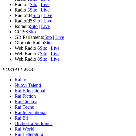
Radio 2
Sito
|
Live
Radio 3
Sito
|
Live
Radiofd4
Sito
|
Live
Radiofd5
Sito
|
Live
Isoradio
Sito
|
Live
CCISS
Sito
GR Parlamento
Sito
|
Live
Giornale Radio
Sito
Web Radio 6
Sito
|
Live
Web Radio 7
Sito
|
Live
Web Radio 8
Sito
|
Live
PORTALI WEB
Rai.tv
Nuovi Talenti
Rai Educational
Rai Fiction
Rai Cinema
Rai Teche
Rai International
Rai Eri
Orchestra Sinfonica
Rai World
Rai Letteratura