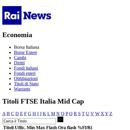
Economia
Borsa Italiana
Borse Estere
Cambi
Diritti
Fondi italiani
Fondi esteri
Obbligazioni
Titoli di Stato
Warrants
Titoli FTSE Italia Mid Cap
A
B
C
D
E
F
G
H
I
J
K
L
M
N
O
P
Q
R
S
T
U
V
W
X
Y
Z
Titoli
Uffic.
Min
Max
Flash
Ora flash
%Fl/Ri