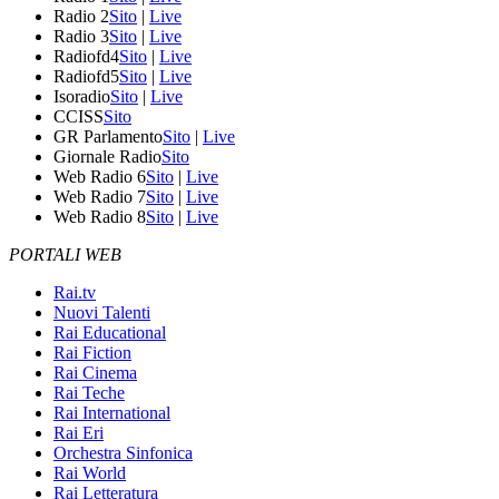
Radio 2
Sito
|
Live
Radio 3
Sito
|
Live
Radiofd4
Sito
|
Live
Radiofd5
Sito
|
Live
Isoradio
Sito
|
Live
CCISS
Sito
GR Parlamento
Sito
|
Live
Giornale Radio
Sito
Web Radio 6
Sito
|
Live
Web Radio 7
Sito
|
Live
Web Radio 8
Sito
|
Live
PORTALI WEB
Rai.tv
Nuovi Talenti
Rai Educational
Rai Fiction
Rai Cinema
Rai Teche
Rai International
Rai Eri
Orchestra Sinfonica
Rai World
Rai Letteratura