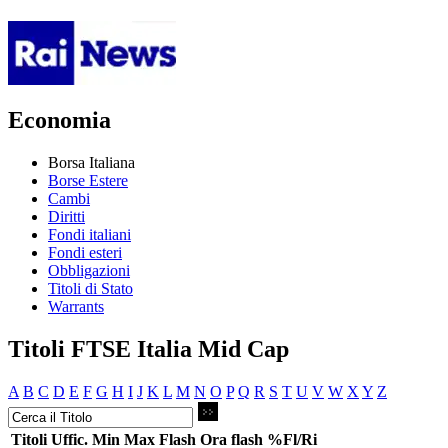
Economia
Borsa Italiana
Borse Estere
Cambi
Diritti
Fondi italiani
Fondi esteri
Obbligazioni
Titoli di Stato
Warrants
Titoli FTSE Italia Mid Cap
A
B
C
D
E
F
G
H
I
J
K
L
M
N
O
P
Q
R
S
T
U
V
W
X
Y
Z
Titoli
Uffic.
Min
Max
Flash
Ora flash
%Fl/Ri