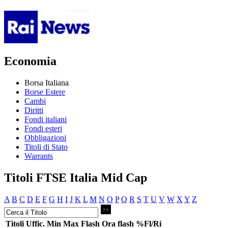
Economia
Borsa Italiana
Borse Estere
Cambi
Diritti
Fondi italiani
Fondi esteri
Obbligazioni
Titoli di Stato
Warrants
Titoli FTSE Italia Mid Cap
A
B
C
D
E
F
G
H
I
J
K
L
M
N
O
P
Q
R
S
T
U
V
W
X
Y
Z
Titoli
Uffic.
Min
Max
Flash
Ora flash
%Fl/Ri