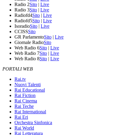
Radio 2
Sito
|
Live
Radio 3
Sito
|
Live
Radiofd4
Sito
|
Live
Radiofd5
Sito
|
Live
Isoradio
Sito
|
Live
CCISS
Sito
GR Parlamento
Sito
|
Live
Giornale Radio
Sito
Web Radio 6
Sito
|
Live
Web Radio 7
Sito
|
Live
Web Radio 8
Sito
|
Live
PORTALI WEB
Rai.tv
Nuovi Talenti
Rai Educational
Rai Fiction
Rai Cinema
Rai Teche
Rai International
Rai Eri
Orchestra Sinfonica
Rai World
Rai Letteratura