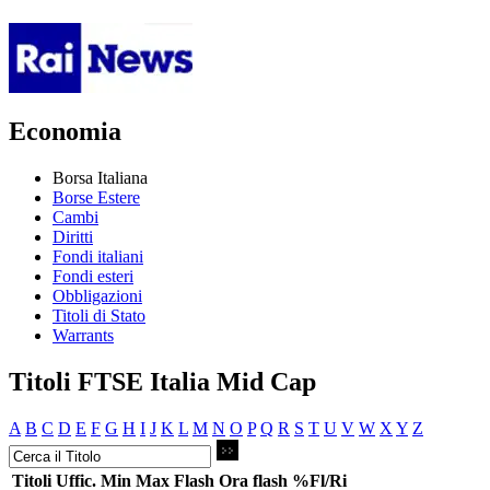
Economia
Borsa Italiana
Borse Estere
Cambi
Diritti
Fondi italiani
Fondi esteri
Obbligazioni
Titoli di Stato
Warrants
Titoli FTSE Italia Mid Cap
A
B
C
D
E
F
G
H
I
J
K
L
M
N
O
P
Q
R
S
T
U
V
W
X
Y
Z
Titoli
Uffic.
Min
Max
Flash
Ora flash
%Fl/Ri