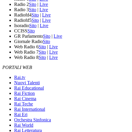
Radio 2
Sito
|
Live
Radio 3
Sito
|
Live
Radiofd4
Sito
|
Live
Radiofd5
Sito
|
Live
Isoradio
Sito
|
Live
CCISS
Sito
GR Parlamento
Sito
|
Live
Giornale Radio
Sito
Web Radio 6
Sito
|
Live
Web Radio 7
Sito
|
Live
Web Radio 8
Sito
|
Live
PORTALI WEB
Rai.tv
Nuovi Talenti
Rai Educational
Rai Fiction
Rai Cinema
Rai Teche
Rai International
Rai Eri
Orchestra Sinfonica
Rai World
Rai Letteratura