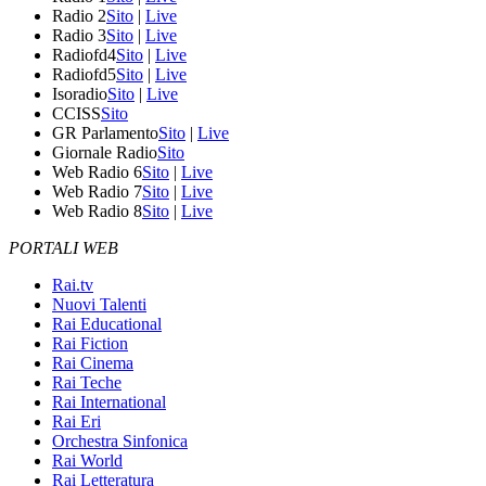
Radio 2
Sito
|
Live
Radio 3
Sito
|
Live
Radiofd4
Sito
|
Live
Radiofd5
Sito
|
Live
Isoradio
Sito
|
Live
CCISS
Sito
GR Parlamento
Sito
|
Live
Giornale Radio
Sito
Web Radio 6
Sito
|
Live
Web Radio 7
Sito
|
Live
Web Radio 8
Sito
|
Live
PORTALI WEB
Rai.tv
Nuovi Talenti
Rai Educational
Rai Fiction
Rai Cinema
Rai Teche
Rai International
Rai Eri
Orchestra Sinfonica
Rai World
Rai Letteratura