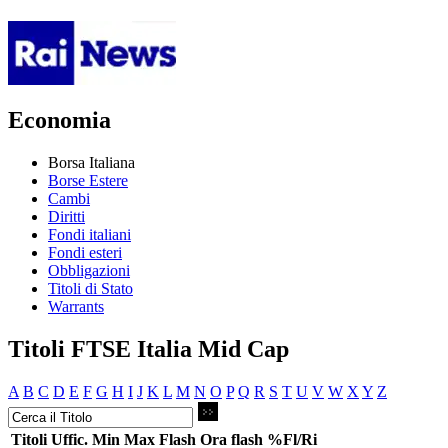
Economia
Borsa Italiana
Borse Estere
Cambi
Diritti
Fondi italiani
Fondi esteri
Obbligazioni
Titoli di Stato
Warrants
Titoli FTSE Italia Mid Cap
A
B
C
D
E
F
G
H
I
J
K
L
M
N
O
P
Q
R
S
T
U
V
W
X
Y
Z
Titoli
Uffic.
Min
Max
Flash
Ora flash
%Fl/Ri