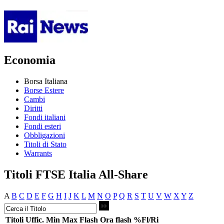
Economia
Borsa Italiana
Borse Estere
Cambi
Diritti
Fondi italiani
Fondi esteri
Obbligazioni
Titoli di Stato
Warrants
Titoli FTSE Italia All-Share
A
B
C
D
E
F
G
H
I
J
K
L
M
N
O
P
Q
R
S
T
U
V
W
X
Y
Z
Titoli
Uffic.
Min
Max
Flash
Ora flash
%Fl/Ri