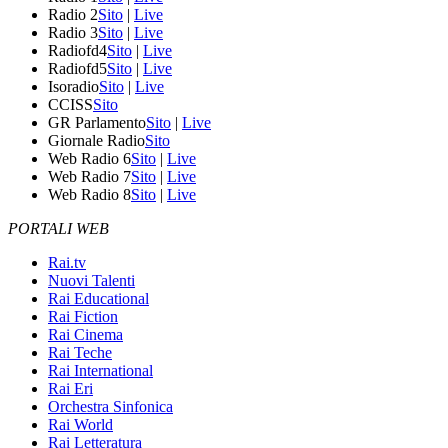
Radio 2
Sito
|
Live
Radio 3
Sito
|
Live
Radiofd4
Sito
|
Live
Radiofd5
Sito
|
Live
Isoradio
Sito
|
Live
CCISS
Sito
GR Parlamento
Sito
|
Live
Giornale Radio
Sito
Web Radio 6
Sito
|
Live
Web Radio 7
Sito
|
Live
Web Radio 8
Sito
|
Live
PORTALI WEB
Rai.tv
Nuovi Talenti
Rai Educational
Rai Fiction
Rai Cinema
Rai Teche
Rai International
Rai Eri
Orchestra Sinfonica
Rai World
Rai Letteratura