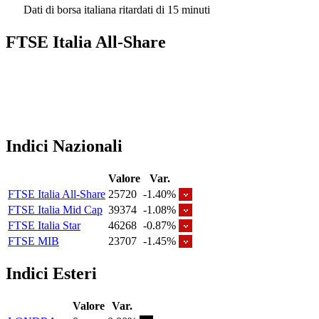
Dati di borsa italiana ritardati di 15 minuti
FTSE Italia All-Share
Indici Nazionali
Valore
Var.
FTSE Italia All-Share
25720
-1.40%
FTSE Italia Mid Cap
39374
-1.08%
FTSE Italia Star
46268
-0.87%
FTSE MIB
23707
-1.45%
Indici Esteri
Valore
Var.