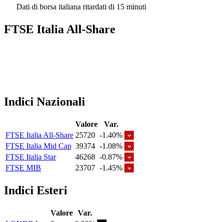
Dati di borsa italiana ritardati di 15 minuti
FTSE Italia All-Share
Indici Nazionali
Valore
Var.
FTSE Italia All-Share
25720
-1.40%
FTSE Italia Mid Cap
39374
-1.08%
FTSE Italia Star
46268
-0.87%
FTSE MIB
23707
-1.45%
Indici Esteri
Valore
Var.