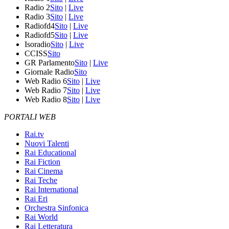
Radio 2
Sito
|
Live
Radio 3
Sito
|
Live
Radiofd4
Sito
|
Live
Radiofd5
Sito
|
Live
Isoradio
Sito
|
Live
CCISS
Sito
GR Parlamento
Sito
|
Live
Giornale Radio
Sito
Web Radio 6
Sito
|
Live
Web Radio 7
Sito
|
Live
Web Radio 8
Sito
|
Live
PORTALI WEB
Rai.tv
Nuovi Talenti
Rai Educational
Rai Fiction
Rai Cinema
Rai Teche
Rai International
Rai Eri
Orchestra Sinfonica
Rai World
Rai Letteratura