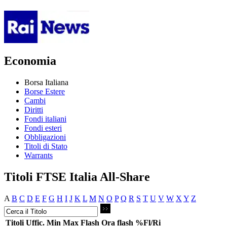
Economia
Borsa Italiana
Borse Estere
Cambi
Diritti
Fondi italiani
Fondi esteri
Obbligazioni
Titoli di Stato
Warrants
Titoli FTSE Italia All-Share
A
B
C
D
E
F
G
H
I
J
K
L
M
N
O
P
Q
R
S
T
U
V
W
X
Y
Z
Titoli
Uffic.
Min
Max
Flash
Ora flash
%Fl/Ri