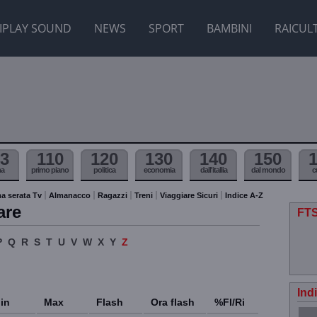
IPLAY SOUND
NEWS
SPORT
BAMBINI
RAICUL
3
110
120
130
140
150
ma
primo piano
politica
economia
dall'itallia
dal mondo
c
a serata Tv
Almanacco
Ragazzi
Treni
Viaggiare Sicuri
Indice A-Z
are
FTS
P
Q
R
S
T
U
V
W
X
Y
Z
Ind
in
Max
Flash
Ora flash
%Fl/Ri