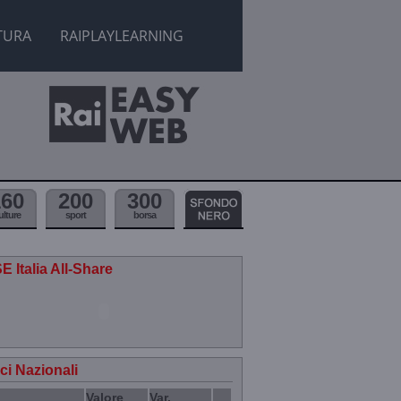
TURA
RAIPLAYLEARNING
160
200
300
ulture
sport
borsa
E Italia All-Share
ici Nazionali
Valore
Var.