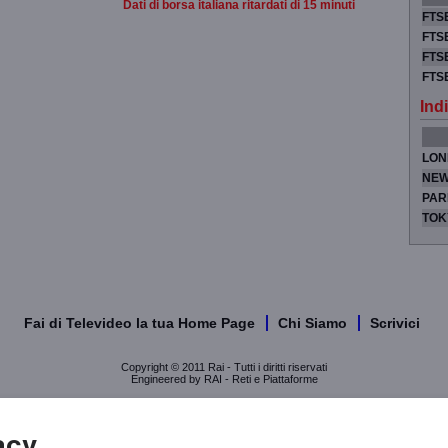
Dati di borsa italiana ritardati di 15 minuti
FTSE
FTSE
FTSE
FTS
Indi
LON
NEW
PAR
TOK
Fai di Televideo la tua Home Page
Chi Siamo
Scrivici
Copyright © 2011 Rai - Tutti i diritti riservati
Engineered by RAI - Reti e Piattaforme
acy