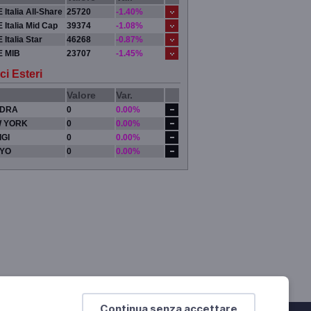
 Italia All-Share
25720
-1.40%
 Italia Mid Cap
39374
-1.08%
 Italia Star
46268
-0.87%
E MIB
23707
-1.45%
ci Esteri
Valore
Var.
DRA
0
0.00%
 YORK
0
0.00%
IGI
0
0.00%
YO
0
0.00%
Continua senza accettare