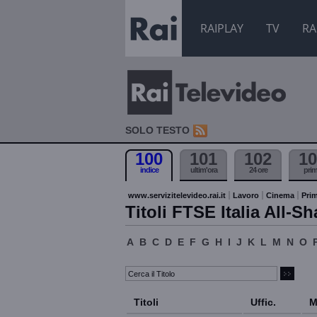
RAIPLAY
TV
RA
SOLO TESTO
100
101
102
10
indice
ultim'ora
24 ore
pri
www.servizitelevideo.rai.it
Lavoro
Cinema
Prim
Titoli FTSE Italia All-Sh
A
B
C
D
E
F
G
H
I
J
K
L
M
N
O
Titoli
Uffic.
M