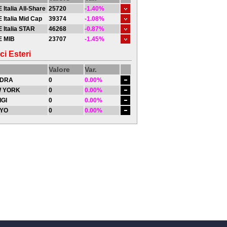
 Italia All-Share
25720
-1.40%
 Italia Mid Cap
39374
-1.08%
 Italia STAR
46268
-0.87%
E MIB
23707
-1.45%
ci Esteri
Valore
Var.
DRA
0
0.00%
 YORK
0
0.00%
IGI
0
0.00%
YO
0
0.00%