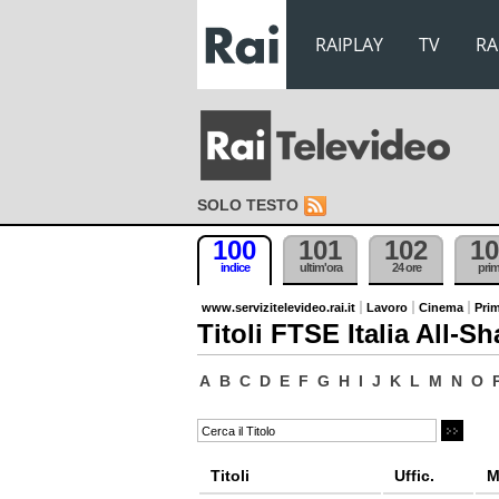
RAIPLAY
TV
RA
SOLO TESTO
100
101
102
10
indice
ultim'ora
24 ore
pri
www.servizitelevideo.rai.it
Lavoro
Cinema
Prim
Titoli FTSE Italia All-Sh
A
B
C
D
E
F
G
H
I
J
K
L
M
N
O
Titoli
Uffic.
M