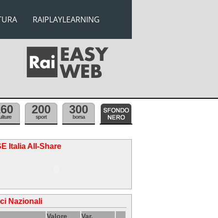
TURA
RAIPLAYLEARNING
160
200
300
ulture
sport
borsa
E Italia All-Share
ici Nazionali
Valore
Var.