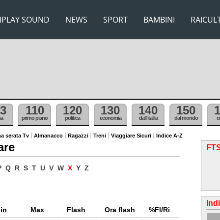
IPLAY SOUND
NEWS
SPORT
BAMBINI
RAICUL
3
110
120
130
140
150
ma
primo piano
politica
economia
dall'itallia
dal mondo
c
a serata Tv
Almanacco
Ragazzi
Treni
Viaggiare Sicuri
Indice A-Z
are
FTS
P
Q
R
S
T
U
V
W
X
Y
Z
Ind
in
Max
Flash
Ora flash
%Fl/Ri