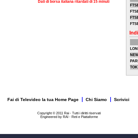
Dati di borsa italiana ritardati di 15 minuti
FTSE
FTSE
FTSE
FTS
Indi
LON
NEW
PAR
TOK
Fai di Televideo la tua Home Page
Chi Siamo
Scrivici
Copyright © 2011 Rai - Tutti i diritti riservati
Engineered by RAI - Reti e Piattaforme