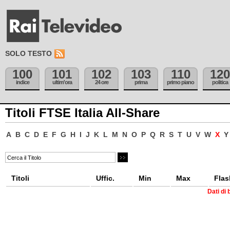
SOLO TESTO
100
101
102
103
110
120
indice
ultim'ora
24 ore
prima
primo piano
politica
Titoli FTSE Italia All-Share
A
B
C
D
E
F
G
H
I
J
K
L
M
N
O
P
Q
R
S
T
U
V
W
X
Y
Titoli
Uffic.
Min
Max
Flas
Dati di 