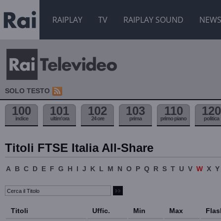
RAIPLAY
TV
RAIPLAY SOUND
NEW
SOLO TESTO
100
101
102
103
110
120
indice
ultim'ora
24 ore
prima
primo piano
politica
Titoli FTSE Italia All-Share
A
B
C
D
E
F
G
H
I
J
K
L
M
N
O
P
Q
R
S
T
U
V
W
X
Y
Titoli
Uffic.
Min
Max
Flas