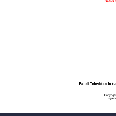
Dati di 
Fai di Televideo la 
Copyright 
Enginee