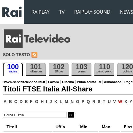
RAIPLAY
TV
RAIPLAY SOUND
NEW
SOLO TESTO
100
101
102
103
110
120
indice
ultim'ora
24 ore
prima
primo piano
politica
www.servizitelevideo.rai.it
Lavoro
Cinema
Prima serata Tv
Almanacco
Raga
Titoli FTSE Italia All-Share
A
B
C
D
E
F
G
H
I
J
K
L
M
N
O
P
Q
R
S
T
U
V
W
X
Y
Titoli
Uffic.
Min
Max
Flas