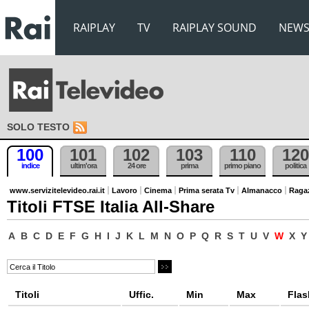
RAIPLAY
TV
RAIPLAY SOUND
NEW
SOLO TESTO
100
101
102
103
110
120
indice
ultim'ora
24 ore
prima
primo piano
politica
www.servizitelevideo.rai.it
Lavoro
Cinema
Prima serata Tv
Almanacco
Raga
Titoli FTSE Italia All-Share
A
B
C
D
E
F
G
H
I
J
K
L
M
N
O
P
Q
R
S
T
U
V
W
X
Y
Titoli
Uffic.
Min
Max
Flas