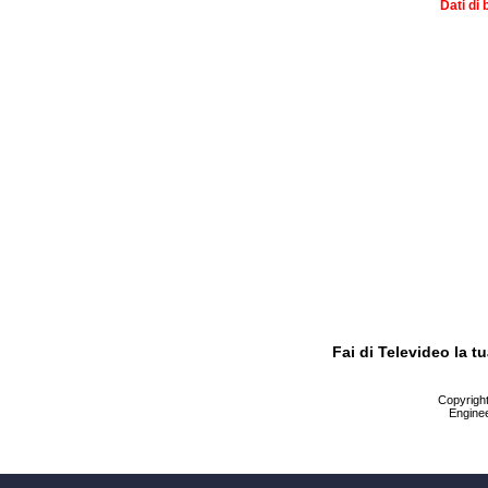
Dati di 
Fai di Televideo la 
Copyright 
Enginee