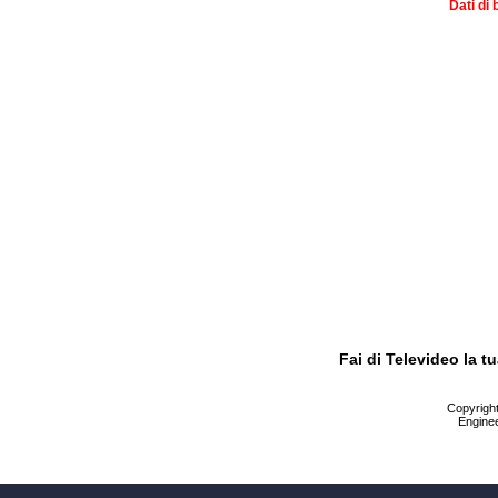
Dati di 
Fai di Televideo la 
Copyright 
Enginee