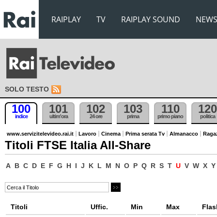
RAIPLAY
TV
RAIPLAY SOUND
NEW
SOLO TESTO
100
101
102
103
110
120
indice
ultim'ora
24 ore
prima
primo piano
politica
www.servizitelevideo.rai.it
Lavoro
Cinema
Prima serata Tv
Almanacco
Raga
Titoli FTSE Italia All-Share
A
B
C
D
E
F
G
H
I
J
K
L
M
N
O
P
Q
R
S
T
U
V
W
X
Y
Titoli
Uffic.
Min
Max
Flas