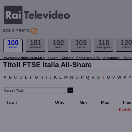
SOLO TESTO
100
101
102
103
110
120
indice
ultim'ora
24 ore
prima
primo piano
politica
www.servizitelevideo.rai.it
Lavoro
Cinema
Prima serata Tv
Almanacco
Raga
Titoli FTSE Italia All-Share
A
B
C
D
E
F
G
H
I
J
K
L
M
N
O
P
Q
R
S
T
U
V
W
X
Y
Titoli
Uffic.
Min
Max
Flas
Dati di 