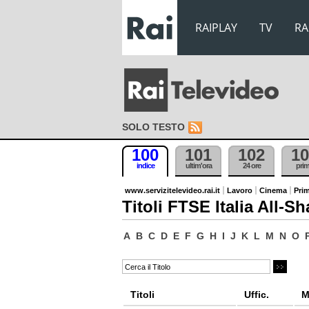
RAIPLAY
TV
RA
SOLO TESTO
100
101
102
10
indice
ultim'ora
24 ore
pri
www.servizitelevideo.rai.it
Lavoro
Cinema
Prim
Titoli FTSE Italia All-Sh
A
B
C
D
E
F
G
H
I
J
K
L
M
N
O
Titoli
Uffic.
M