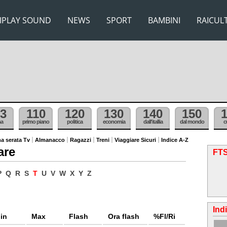
IPLAY SOUND
NEWS
SPORT
BAMBINI
RAICUL
3
110
120
130
140
150
ma
primo piano
politica
economia
dall'itallia
dal mondo
c
a serata Tv
Almanacco
Ragazzi
Treni
Viaggiare Sicuri
Indice A-Z
are
FTS
P
Q
R
S
T
U
V
W
X
Y
Z
Ind
in
Max
Flash
Ora flash
%Fl/Ri