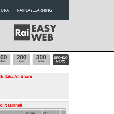
TURA
RAIPLAYLEARNING
160
200
300
ulture
sport
borsa
E Italia All-Share
ici Nazionali
Valore
Var.