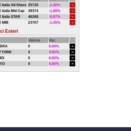
 Italia All-Share
25720
-1.40%
 Italia Mid Cap
39374
-1.08%
 Italia STAR
46268
-0.87%
E MIB
23707
-1.45%
ci Esteri
Valore
Var.
DRA
0
0.00%
 YORK
0
0.00%
IGI
0
0.00%
YO
0
0.00%