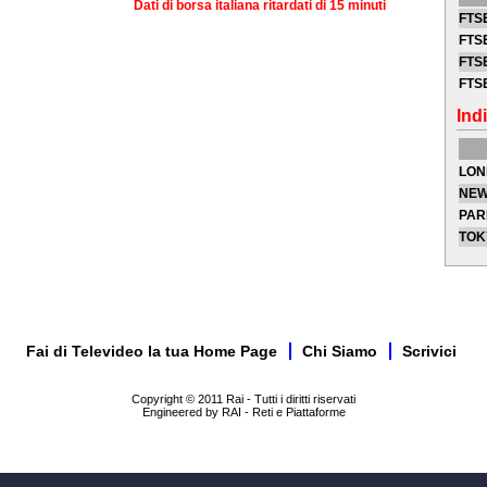
Dati di borsa italiana ritardati di 15 minuti
FTSE
FTSE
FTSE
FTS
Indi
LON
NEW
PAR
TOK
Fai di Televideo la tua Home Page
Chi Siamo
Scrivici
Copyright © 2011 Rai - Tutti i diritti riservati
Engineered by RAI - Reti e Piattaforme