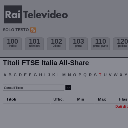
SOLO TESTO
100
101
102
103
110
120
indice
ultim'ora
24 ore
prima
primo piano
politica
Titoli FTSE Italia All-Share
A
B
C
D
E
F
G
H
I
J
K
L
M
N
O
P
Q
R
S
T
U
V
W
X
Y
Titoli
Uffic.
Min
Max
Flas
Dati di 