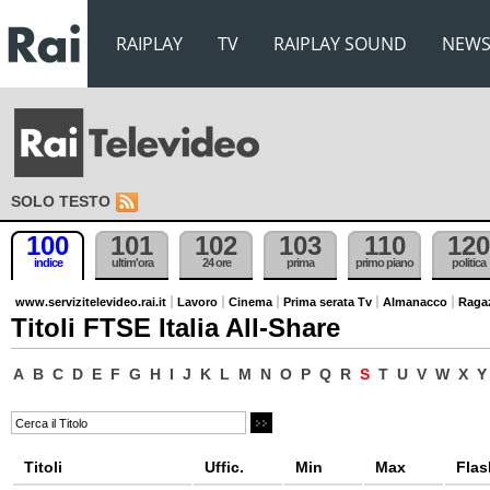
RAIPLAY
TV
RAIPLAY SOUND
NEW
SOLO TESTO
100
101
102
103
110
120
indice
ultim'ora
24 ore
prima
primo piano
politica
www.servizitelevideo.rai.it
Lavoro
Cinema
Prima serata Tv
Almanacco
Raga
Titoli FTSE Italia All-Share
A
B
C
D
E
F
G
H
I
J
K
L
M
N
O
P
Q
R
S
T
U
V
W
X
Y
Titoli
Uffic.
Min
Max
Flas