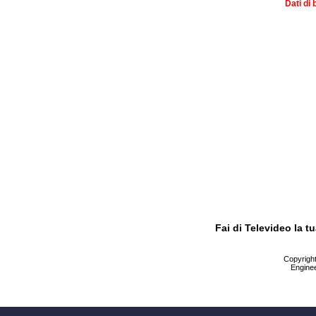
Dati di 
Fai di Televideo la 
Copyright 
Enginee