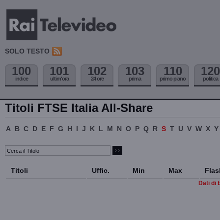
SOLO TESTO
100
101
102
103
110
120
indice
ultim'ora
24 ore
prima
primo piano
politica
Titoli FTSE Italia All-Share
A
B
C
D
E
F
G
H
I
J
K
L
M
N
O
P
Q
R
S
T
U
V
W
X
Y
Titoli
Uffic.
Min
Max
Flas
Dati di 