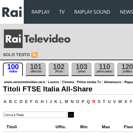
RAIPLAY
TV
RAIPLAY SOUND
NEW
SOLO TESTO
100
101
102
103
110
120
indice
ultim'ora
24 ore
prima
primo piano
politica
www.servizitelevideo.rai.it
Lavoro
Cinema
Prima serata Tv
Almanacco
Raga
Titoli FTSE Italia All-Share
A
B
C
D
E
F
G
H
I
J
K
L
M
N
O
P
Q
R
S
T
U
V
W
X
Y
Titoli
Uffic.
Min
Max
Flas