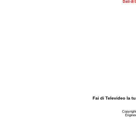
Dati di 
Fai di Televideo la 
Copyright 
Enginee