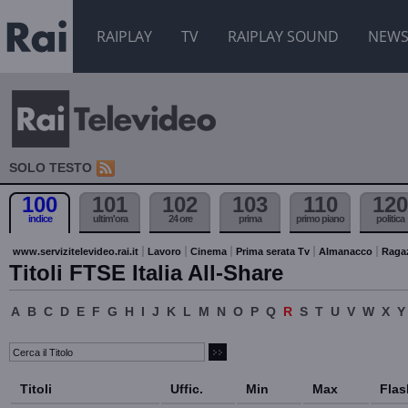
RAIPLAY
TV
RAIPLAY SOUND
NEW
SOLO TESTO
100
101
102
103
110
120
indice
ultim'ora
24 ore
prima
primo piano
politica
www.servizitelevideo.rai.it
Lavoro
Cinema
Prima serata Tv
Almanacco
Raga
Titoli FTSE Italia All-Share
A
B
C
D
E
F
G
H
I
J
K
L
M
N
O
P
Q
R
S
T
U
V
W
X
Y
Titoli
Uffic.
Min
Max
Flas