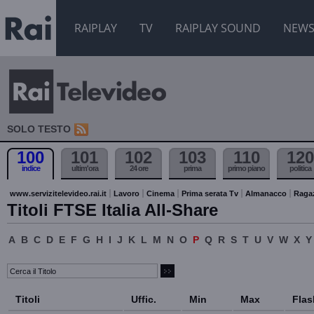
RAIPLAY
TV
RAIPLAY SOUND
NEW
SOLO TESTO
100
101
102
103
110
120
indice
ultim'ora
24 ore
prima
primo piano
politica
www.servizitelevideo.rai.it
Lavoro
Cinema
Prima serata Tv
Almanacco
Raga
Titoli FTSE Italia All-Share
A
B
C
D
E
F
G
H
I
J
K
L
M
N
O
P
Q
R
S
T
U
V
W
X
Y
Titoli
Uffic.
Min
Max
Flas