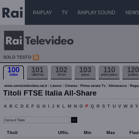
RAIPLAY
TV
RAIPLAY SOUND
NEW
SOLO TESTO
100
101
102
103
110
120
indice
ultim'ora
24 ore
prima
primo piano
politica
www.servizitelevideo.rai.it
Lavoro
Cinema
Prima serata Tv
Almanacco
Raga
Titoli FTSE Italia All-Share
A
B
C
D
E
F
G
H
I
J
K
L
M
N
O
P
Q
R
S
T
U
V
W
X
Y
Titoli
Uffic.
Min
Max
Flas