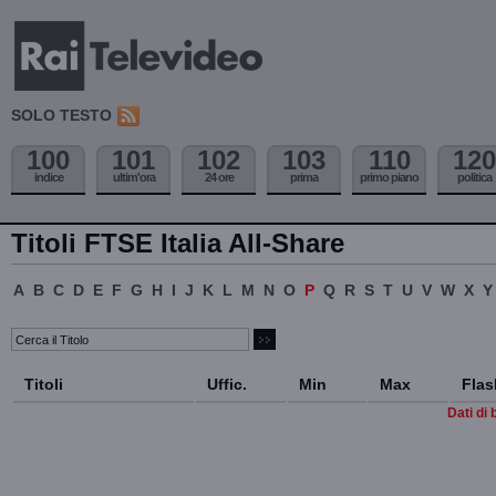
SOLO TESTO
100
101
102
103
110
120
indice
ultim'ora
24 ore
prima
primo piano
politica
Titoli FTSE Italia All-Share
A
B
C
D
E
F
G
H
I
J
K
L
M
N
O
P
Q
R
S
T
U
V
W
X
Y
Titoli
Uffic.
Min
Max
Flas
Dati di 