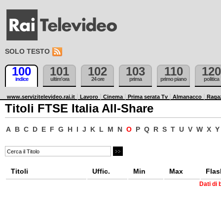
SOLO TESTO
100
101
102
103
110
120
indice
ultim'ora
24 ore
prima
primo piano
politica
www.servizitelevideo.rai.it
Lavoro
Cinema
Prima serata Tv
Almanacco
Raga
Titoli FTSE Italia All-Share
A
B
C
D
E
F
G
H
I
J
K
L
M
N
O
P
Q
R
S
T
U
V
W
X
Y
Titoli
Uffic.
Min
Max
Flas
Dati di 