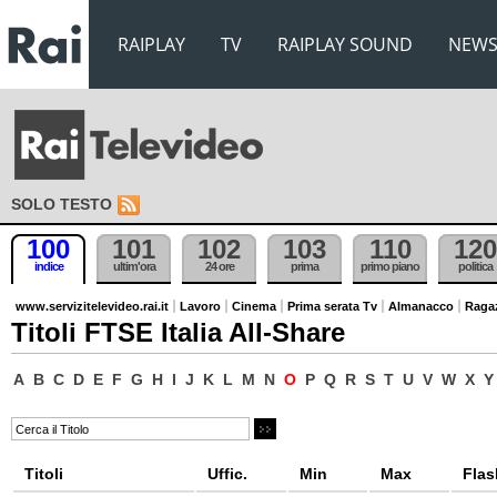
RAIPLAY
TV
RAIPLAY SOUND
NEW
SOLO TESTO
100
101
102
103
110
120
indice
ultim'ora
24 ore
prima
primo piano
politica
www.servizitelevideo.rai.it
Lavoro
Cinema
Prima serata Tv
Almanacco
Raga
Titoli FTSE Italia All-Share
A
B
C
D
E
F
G
H
I
J
K
L
M
N
O
P
Q
R
S
T
U
V
W
X
Y
Titoli
Uffic.
Min
Max
Flas