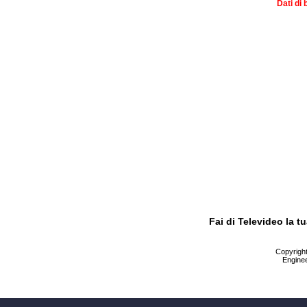
Dati di 
Fai di Televideo la 
Copyright 
Enginee