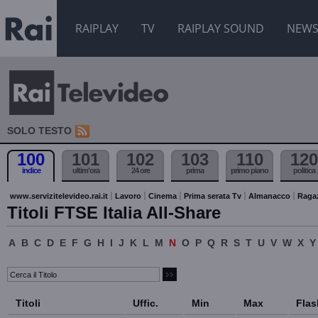
RAIPLAY
TV
RAIPLAY SOUND
NEW
SOLO TESTO
100
101
102
103
110
120
indice
ultim'ora
24 ore
prima
primo piano
politica
www.servizitelevideo.rai.it
Lavoro
Cinema
Prima serata Tv
Almanacco
Raga
Titoli FTSE Italia All-Share
A
B
C
D
E
F
G
H
I
J
K
L
M
N
O
P
Q
R
S
T
U
V
W
X
Y
Titoli
Uffic.
Min
Max
Flas