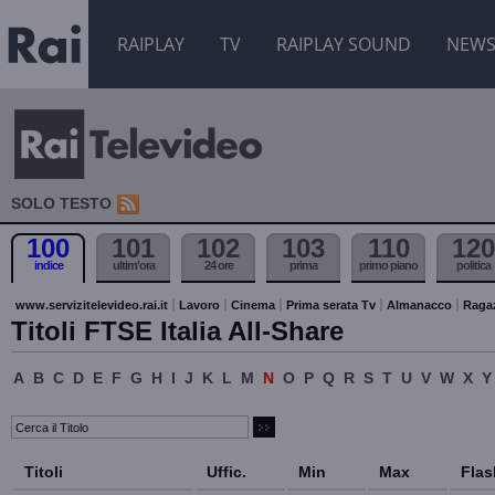
RAIPLAY
TV
RAIPLAY SOUND
NEW
SOLO TESTO
100
101
102
103
110
120
indice
ultim'ora
24 ore
prima
primo piano
politica
www.servizitelevideo.rai.it
Lavoro
Cinema
Prima serata Tv
Almanacco
Raga
Titoli FTSE Italia All-Share
A
B
C
D
E
F
G
H
I
J
K
L
M
N
O
P
Q
R
S
T
U
V
W
X
Y
Titoli
Uffic.
Min
Max
Flas