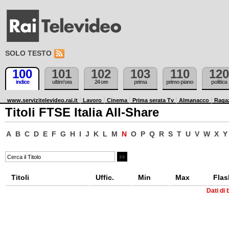
SOLO TESTO
100
101
102
103
110
120
indice
ultim'ora
24 ore
prima
primo piano
politica
www.servizitelevideo.rai.it
Lavoro
Cinema
Prima serata Tv
Almanacco
Raga
Titoli FTSE Italia All-Share
A
B
C
D
E
F
G
H
I
J
K
L
M
N
O
P
Q
R
S
T
U
V
W
X
Y
Titoli
Uffic.
Min
Max
Flas
Dati di 