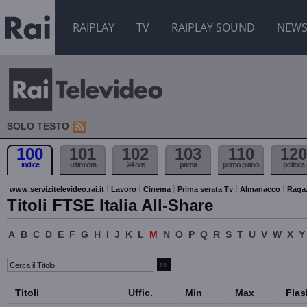
RAIPLAY
TV
RAIPLAY SOUND
NEW
SOLO TESTO
100
101
102
103
110
120
indice
ultim'ora
24 ore
prima
primo piano
politica
www.servizitelevideo.rai.it
Lavoro
Cinema
Prima serata Tv
Almanacco
Raga
Titoli FTSE Italia All-Share
A
B
C
D
E
F
G
H
I
J
K
L
M
N
O
P
Q
R
S
T
U
V
W
X
Y
Titoli
Uffic.
Min
Max
Flas